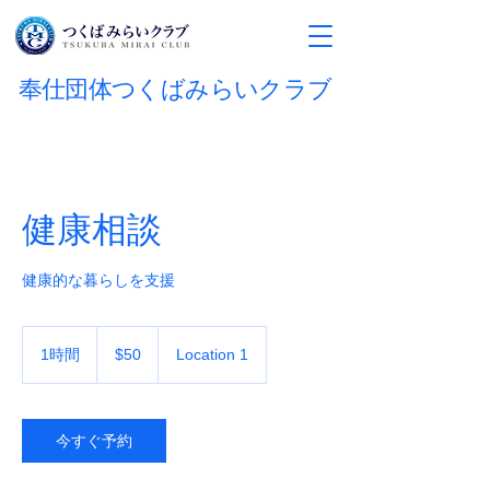
奉仕団体つくばみらいクラブ
健康相談
健康的な暮らしを支援
50
米
1時間
1
$50
Location 1
ド
時
ル
今すぐ予約